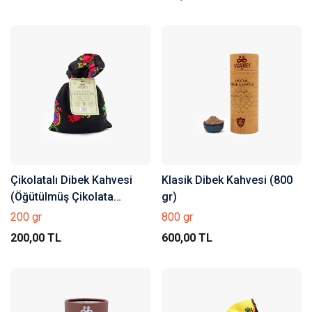
Çikolatalı Dibek Kahvesi
Klasik Dibek Kahvesi (800
(Öğütülmüş Çikolata
gr)
Parçacıklı)
200 gr
800 gr
200,00 TL
600,00 TL