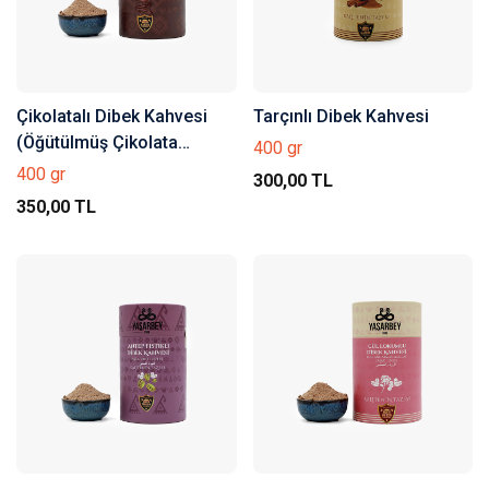
Çikolatalı Dibek Kahvesi
Tarçınlı Dibek Kahvesi
(Öğütülmüş Çikolata
400 gr
Parçacıklı)
400 gr
300,00 TL
350,00 TL