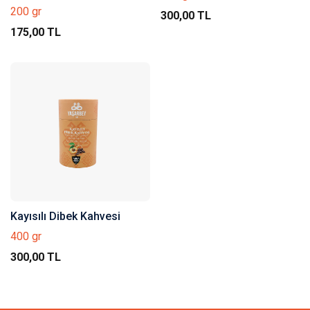
Parçacıklı)
200 gr
300,00 TL
175,00 TL
Kayısılı Dibek Kahvesi
400 gr
300,00 TL