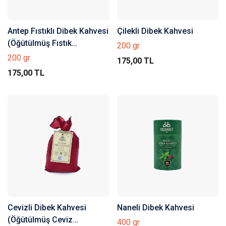
Antep Fıstıklı Dibek Kahvesi
Çilekli Dibek Kahvesi
(Öğütülmüş Fıstık
200 gr
Parçacıklı)
200 gr
175,00 TL
175,00 TL
Cevizli Dibek Kahvesi
Naneli Dibek Kahvesi
(Öğütülmüş Ceviz
400 gr