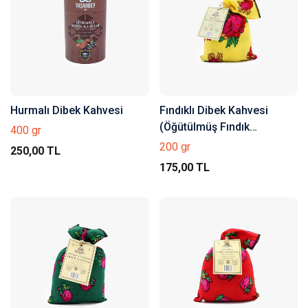
Hurmalı Dibek Kahvesi
Fındıklı Dibek Kahvesi
(Öğütülmüş Fındık
400 gr
Parçacıklı)
200 gr
250,00 TL
175,00 TL