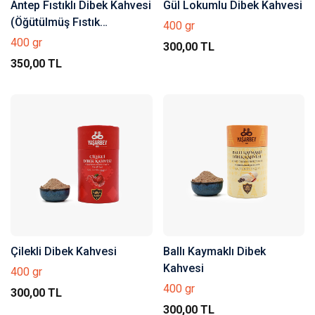
Antep Fıstıklı Dibek Kahvesi
Gül Lokumlu Dibek Kahvesi
(Öğütülmüş Fıstık
400 gr
Parçacıklı)
400 gr
300,00 TL
350,00 TL
Çilekli Dibek Kahvesi
Ballı Kaymaklı Dibek
Kahvesi
400 gr
400 gr
300,00 TL
300,00 TL