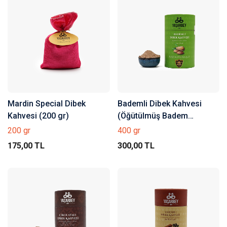
Mardin Special Dibek
Bademli Dibek Kahvesi
Kahvesi (200 gr)
(Öğütülmüş Badem
Parçacıklı)
200 gr
400 gr
175,00 TL
300,00 TL