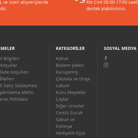
L ve üzeri alışverişlerde
Pzt-Cmt 09:00-17:00 saat
dir.
destek alabilirsiniz.
ŞMELER
KATEGORILER
SOSYAL MEDYA
t Bilgileri
Kahve
 Koşullar
Badem Şekeri
 İade Koşulları
Kuruyemiş
 İlkeleri
Çikolata ve Draje
i Satış Sözleşmesi
Lokum
ydınlatma Metni
Kuru Meyveler
rez Politikası
Çaylar
Diğer Ürünler
Cevizli Sucuk
Sabun ve
Kolonya
Hediyelik Eşya