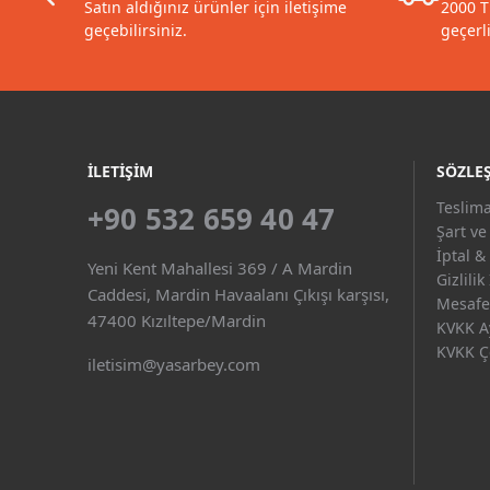
Satın aldığınız ürünler için iletişime
2000 T
geçebilirsiniz.
geçerli
İLETIŞIM
SÖZLE
Teslima
+90 532 659 40 47
Şart ve
İptal &
Yeni Kent Mahallesi 369 / A Mardin
Gizlilik
Caddesi, Mardin Havaalanı Çıkışı karşısı,
Mesafel
47400 Kızıltepe/Mardin
KVKK A
KVKK Çe
iletisim@yasarbey.com