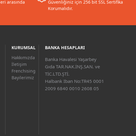
leri arasında
Güvenliğiniz için 256 bit SSL Sertifika
Korumalıdır.
KURUMSAL
BANKA HESAPLARI
Hakkımızda
Banka Havalesi Yaşarbey
İletişim
Gıda TAR.NAK.İNŞ.SAN. ve
Frenchising
TİC.LTD.ŞTİ.
Bayilerimiz
Halbank Iban No:TR45 0001
2009 6840 0010 2608 05