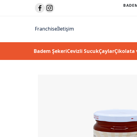
HVESI’NDE(800 GR) 4 ÜRÜN AL, 3 ÜRÜN ÖDE FIRSATI.
BADEM
Franchise
İletişim
Badem Şekeri
Cevizli Sucuk
Çaylar
Çikolata 