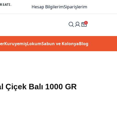
RSATI.
KOLONYA VE SABUN KATEGORISI
Hesap Bilgilerim
Siparişlerim
0
er
Kuruyemiş
Lokum
Sabun ve Kolonya
Blog
l Çiçek Balı 1000 GR