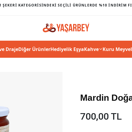
 ŞEKERI KATEGORISINDEKI SEÇILI ÜRÜNLERDE %10 INDIRIM FI
ve Draje
Diğer Ürünler
Hediyelik Eşya
Kahve
Kuru Meyvel
Mardin Doğa
700,00 TL