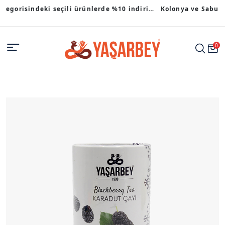
çili ürünlerde %10 indirim
Kolonya ve Sabun kategorisindeki ürünlerde %10 indirim
.
fırsatı.
0